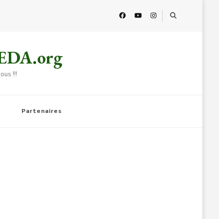
HEDA.org
us !!!
Partenaires