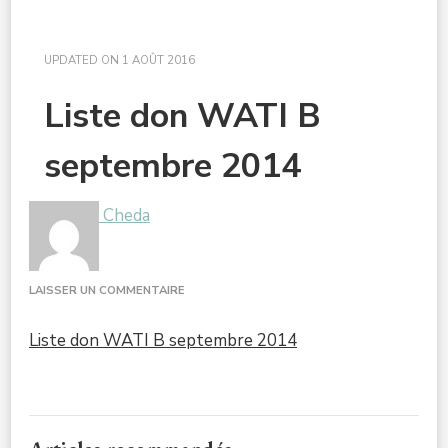
UPDATED ON
1 AOÛT 2016
Liste don WATI B
septembre 2014
Cheda
SUR
LAISSER UN COMMENTAIRE
LISTE
DON
Liste don WATI B septembre 2014
WATI
B
SEPTEMBRE
2014