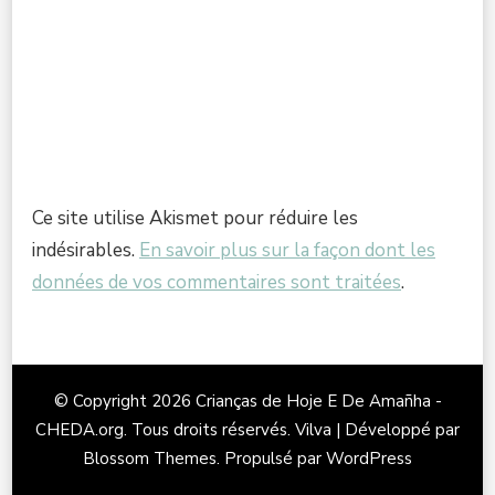
Ce site utilise Akismet pour réduire les
indésirables.
En savoir plus sur la façon dont les
données de vos commentaires sont traitées
.
© Copyright 2026
Crianças de Hoje E De Amañha -
CHEDA.org
. Tous droits réservés.
Vilva | Développé par
Blossom Themes
. Propulsé par
WordPress