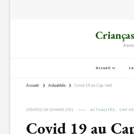
Criança
Assoc
Accueil
L
Accueil
Actualités
Covid 19 au Cap-Vert
UPDATED ON
26 MARS 2021
ACTUALITÉS
CAP-V
Covid 19 au Cap