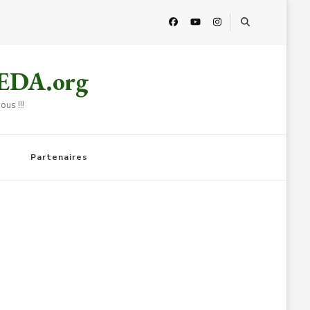
HEDA.org
us !!!
Partenaires