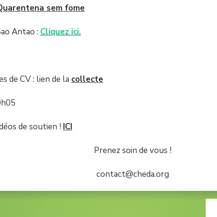
Quarentena sem fome
Sao Antao :
Cliquez ici.
es de CV : lien de la
collecte
0h05
idéos de soutien !
ICI
Prenez soin de vous !
contact@cheda.org