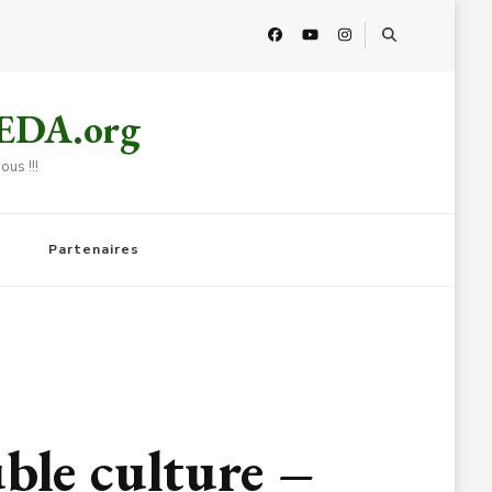
HEDA.org
us !!!
Partenaires
ble culture –