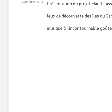
COMMENTAIRE
Présentation du projet Handiclass
SUR
2022
Jeux de découverte des îles du Cabo
SOLIDARITÉ
INTERNATIONAL
&
musique & l’incontournable goûte
DOUBLE
CULTURE
–
NOËL