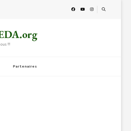
HEDA.org
us !!!
Partenaires