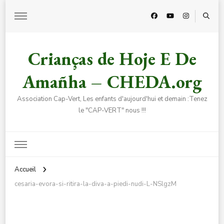
Crianças de Hoje E De
Amañha – CHEDA.org
Association Cap-Vert, Les enfants d'aujourd'hui et demain :Tenez
le "CAP-VERT" nous !!!
Accueil
cesaria-evora-si-ritira-la-diva-a-piedi-nudi-L-NSlgzM