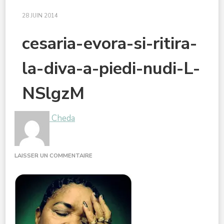
28 JUIN 2014
cesaria-evora-si-ritira-
la-diva-a-piedi-nudi-L-
NSlgzM
Cheda
SUR
LAISSER UN COMMENTAIRE
CESARIA-
EVORA-
SI-
RITIRA-
LA-
DIVA-
A-