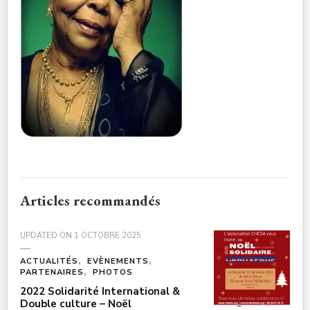
PIEDI-
NUDI-
L-
NSLGZM
Articles recommandés
UPDATED ON
1 OCTOBRE 2025
ACTUALITÉS
EVÈNEMENTS
PARTENAIRES
PHOTOS
2022 Solidarité International &
Double culture – Noël