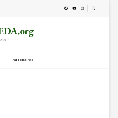
HEDA.org
us !!!
Partenaires