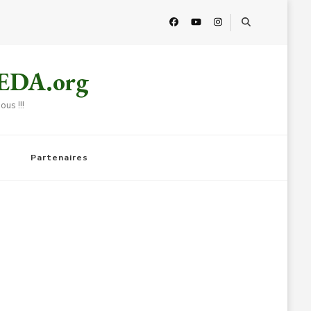
HEDA.org
us !!!
Partenaires