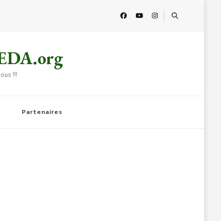
HEDA.org
us !!!
Partenaires