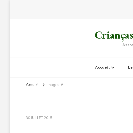
Criança
Assoc
Accueil
L
Accueil
images-6
30 JUILLET 2015