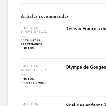
Articles recommandés
Réseau Français du
UPDATED ON
14 NOVEMBRE 2021
ACTUALITÉS
PARTENAIRES
PHOTOS
Olympe de Gouges 
UPDATED ON
14 NOVEMBRE 2021
PHOTOS
PROJETS CHEDA
Noel des enfants 
UPDATED ON