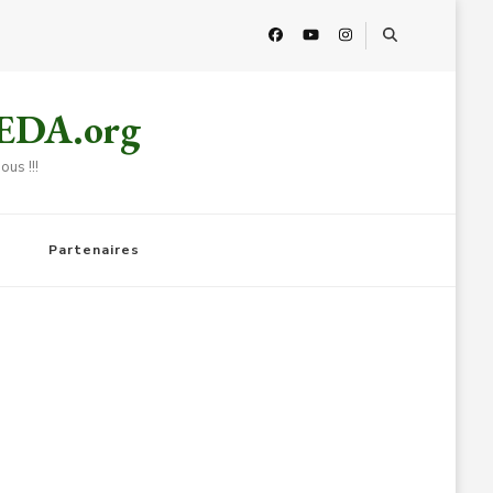
HEDA.org
us !!!
Partenaires