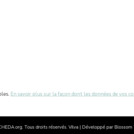
bles.
En savoir plus sur la façon dont les données de vos c
 CHEDA.org
. Tous droits réservés.
Vilva | Développé par
Blossom