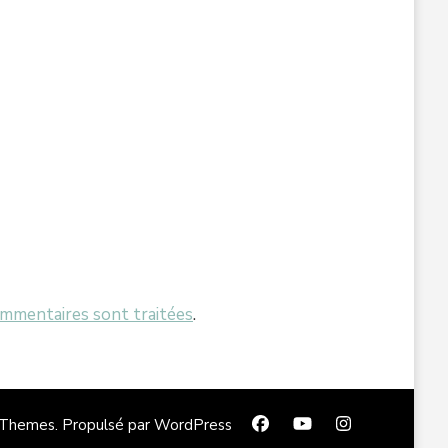
ommentaires sont traitées
.
 Themes
. Propulsé par
WordPress