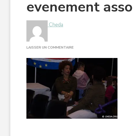
evenement asso 
Cheda
SUR
LAISSER UN COMMENTAIRE
EVENEMENT
ASSO
CHEDA
PARIS-
6