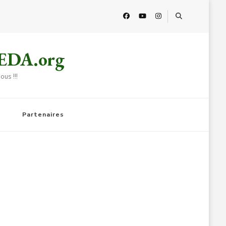
HEDA.org
us !!!
Partenaires