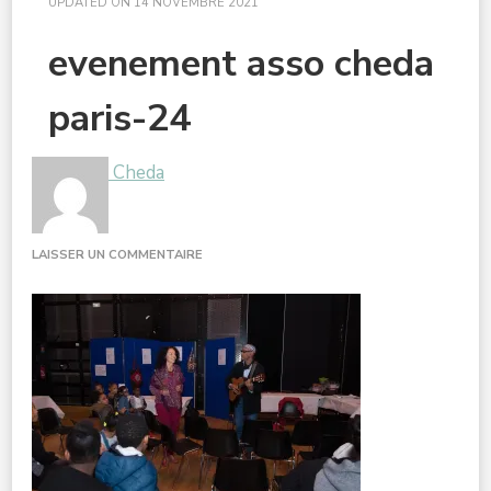
UPDATED ON
14 NOVEMBRE 2021
evenement asso cheda
paris-24
Cheda
SUR
LAISSER UN COMMENTAIRE
EVENEMENT
ASSO
CHEDA
PARIS-
24