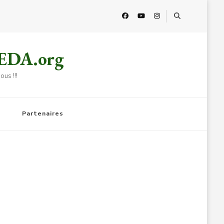
HEDA.org
us !!!
Partenaires