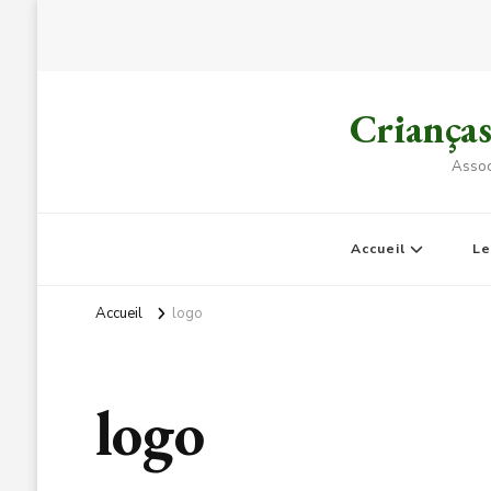
Criança
Assoc
Accueil
L
Accueil
logo
logo