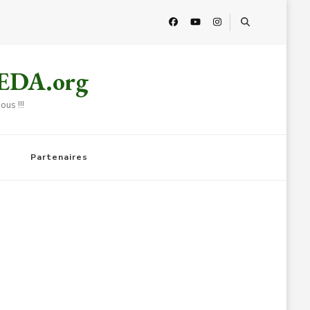
HEDA.org
us !!!
Partenaires