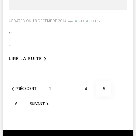
UPDATED ON
18 DÉCEMBRE 2014
ACTUALITÉS
..
..
LIRE LA SUITE
Pagination
PAGE
PAGE
PAGE
1
…
4
5
PRÉCÉDENT
des
PAGE
6
publications
SUIVANT