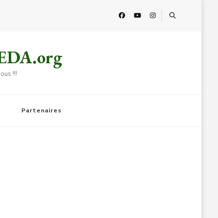
HEDA.org
us !!!
Partenaires