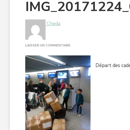
IMG_20171224_
Cheda
SUR
LAISSER UN COMMENTAIRE
IMG_20171224_085504
Départ des cade