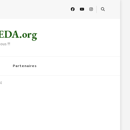
HEDA.org
us !!!
Partenaires
4