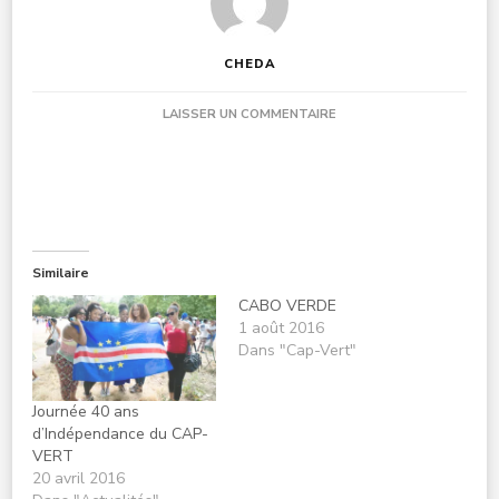
CHEDA
SUR
LAISSER UN COMMENTAIRE
27
MARS
JOURNÉE
DE
LA
FEMME
CAPVERDIENNE
Similaire
CABO VERDE
1 août 2016
Dans "Cap-Vert"
Journée 40 ans
d’Indépendance du CAP-
VERT
20 avril 2016