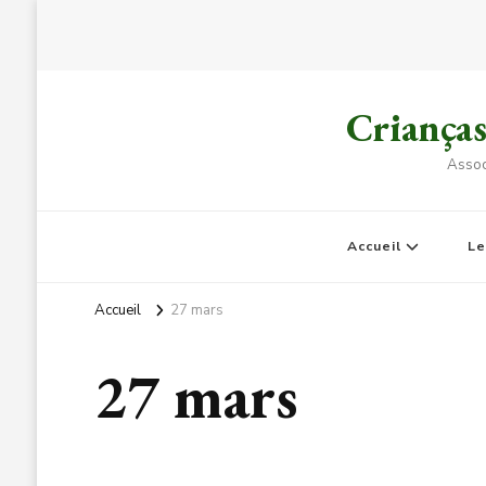
Criança
Assoc
Accueil
L
Accueil
27 mars
27 mars