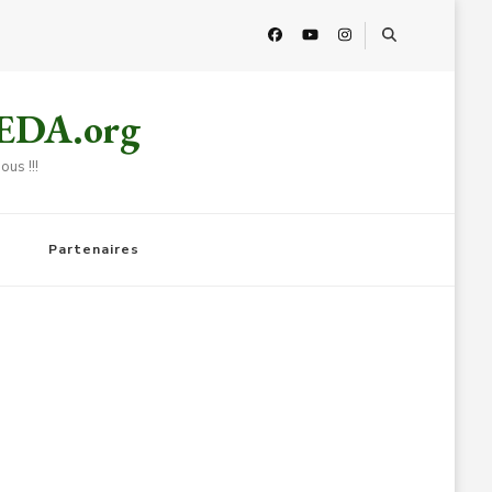
HEDA.org
us !!!
Partenaires