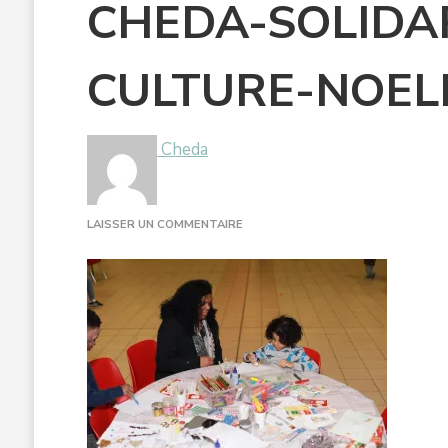
CHEDA-SOLIDA
CULTURE-NOEL
Cheda
SUR
LAISSER UN COMMENTAIRE
CHEDA-
SOLIDARITEINTERNATIONALEDOUB
CULTURE-
NOELENFANTS3A7680-
1