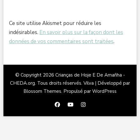
Ce site utilise Akismet pour réduire les
indésirables.
En savoir plus sur la façon dont les
données de vos commentaires sont traitées
.
© Copyright 2026
Crianças de Hoje E De Amañha -
CHEDA.org
. Tous droits réservés.
Vilva | Développé par
Blossom Themes
. Propulsé par
WordPress