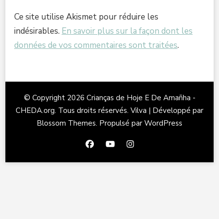
Ce site utilise Akismet pour réduire les
indésirables.
En savoir plus sur la façon dont les
données de vos commentaires sont traitées
.
© Copyright 2026
Crianças de Hoje E De Amañha -
CHEDA.org
. Tous droits réservés.
Vilva | Développé par
Blossom Themes
. Propulsé par
WordPress