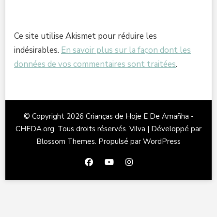
Ce site utilise Akismet pour réduire les
indésirables.
En savoir plus sur la façon dont les
données de vos commentaires sont traitées
.
© Copyright 2026
Crianças de Hoje E De Amañha -
CHEDA.org
. Tous droits réservés.
Vilva | Développé par
Blossom Themes
. Propulsé par
WordPress