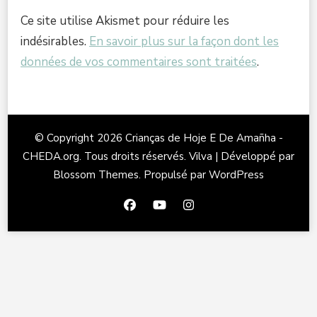
Ce site utilise Akismet pour réduire les
indésirables.
En savoir plus sur la façon dont les
données de vos commentaires sont traitées
.
© Copyright 2026
Crianças de Hoje E De Amañha -
CHEDA.org
. Tous droits réservés.
Vilva | Développé par
Blossom Themes
. Propulsé par
WordPress