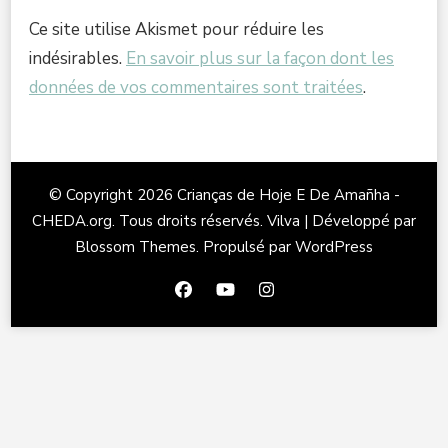
Ce site utilise Akismet pour réduire les
indésirables.
En savoir plus sur la façon dont les
données de vos commentaires sont traitées
.
© Copyright 2026
Crianças de Hoje E De Amañha -
CHEDA.org
. Tous droits réservés.
Vilva | Développé par
Blossom Themes
. Propulsé par
WordPress