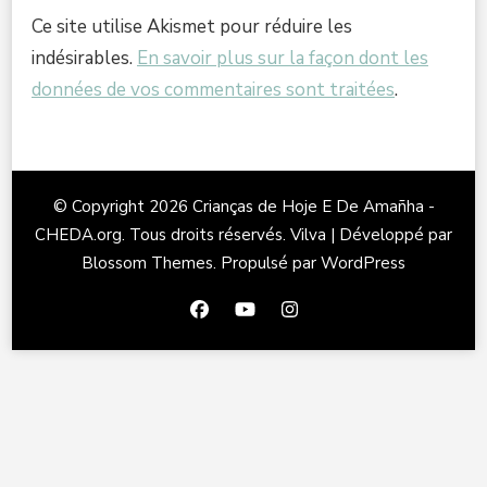
Ce site utilise Akismet pour réduire les
indésirables.
En savoir plus sur la façon dont les
données de vos commentaires sont traitées
.
© Copyright 2026
Crianças de Hoje E De Amañha -
CHEDA.org
. Tous droits réservés.
Vilva | Développé par
Blossom Themes
. Propulsé par
WordPress