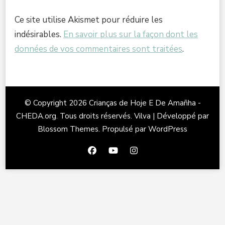
Ce site utilise Akismet pour réduire les
indésirables.
En savoir plus sur la façon dont les
données de vos commentaires sont traitées
.
© Copyright 2026
Crianças de Hoje E De Amañha -
CHEDA.org
. Tous droits réservés.
Vilva | Développé par
Blossom Themes
. Propulsé par
WordPress