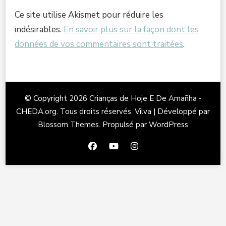
Ce site utilise Akismet pour réduire les
indésirables.
En savoir plus sur la façon dont les
données de vos commentaires sont traitées
.
© Copyright 2026
Crianças de Hoje E De Amañha -
CHEDA.org
. Tous droits réservés.
Vilva | Développé par
Blossom Themes
. Propulsé par
WordPress