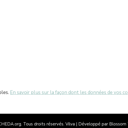
bles.
En savoir plus sur la façon dont les données de vos c
 CHEDA.org
. Tous droits réservés.
Vilva | Développé par
Blossom