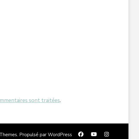
ommentaires sont traitées
.
 Themes
. Propulsé par
WordPress