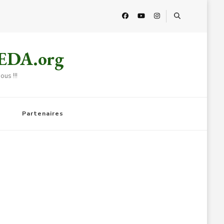
HEDA.org
us !!!
Partenaires