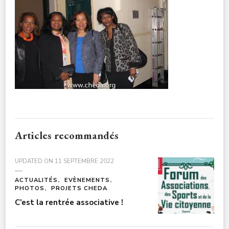
CONNEXION
21
NOV
201521
Articles recommandés
UPDATED ON
11 SEPTEMBRE 2022
ACTUALITÉS
EVÈNEMENTS
PHOTOS
PROJETS CHEDA
C’est la rentrée associative !