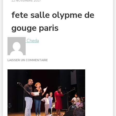
12 NOVEMBRE 2017
fete salle olypme de
gouge paris
Cheda
SUR
LAISSER UN COMMENTAIRE
FETE
SALLE
OLYPME
DE
GOUGE
PARIS