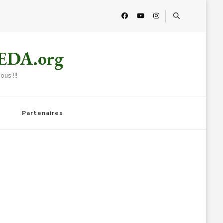
HEDA.org
us !!!
Partenaires