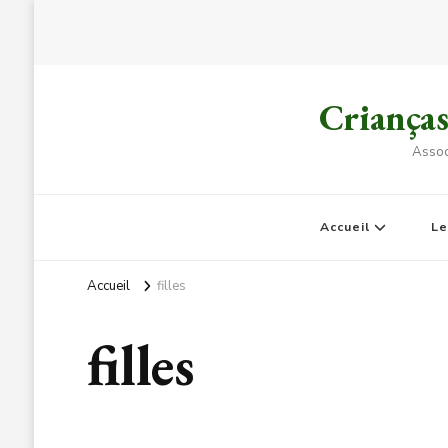
Criança
Assoc
Accueil
L
Accueil
filles
filles