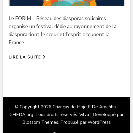
Le FORIM – Réseau des diasporas solidaires –
organise un festival dédié au rayonnement de la
diaspora dont le cœur et l’esprit occupent la
France …
LIRE LA SUITE
© Copyright 2026
Crianças de Hoje E De Amañha -
CHEDA.org
. Tous droits réservés.
Vilva | Développé par
Blossom Themes
. Propulsé par
WordPress