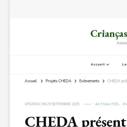
Criança
Assoc
Accueil
L
Accueil
Projets CHEDA
Evènements
CHEDA prés
UPDATED ON
29 SEPTEMBRE 2025
ACTUALITÉS
E
CHEDA présent 