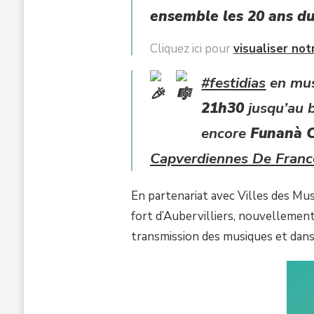
CHEDA
ensemble les 20 ans d
PRÉSENT
AU
#FESTIDIAS
Cliquez ici pour
visualiser no
AVEC
LE
#festidias
en mu
FORIM
21h30
jusqu’au b
encore
Funanà 
Capverdiennes De Franc
En partenariat avec Villes des Mu
fort d’Aubervilliers, nouvellement
transmission des musiques et danse