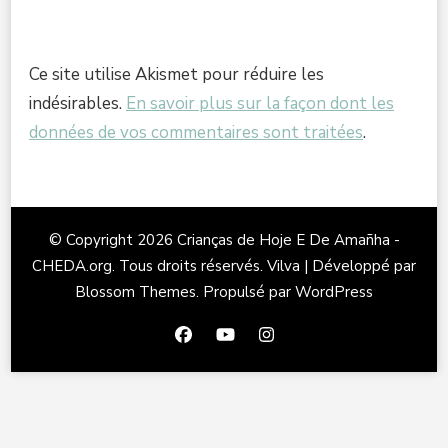
Ce site utilise Akismet pour réduire les
indésirables.
En savoir plus sur la façon dont les
données de vos commentaires sont traitées
.
© Copyright 2026
Crianças de Hoje E De Amañha -
CHEDA.org
. Tous droits réservés.
Vilva | Développé par
Blossom Themes
. Propulsé par
WordPress