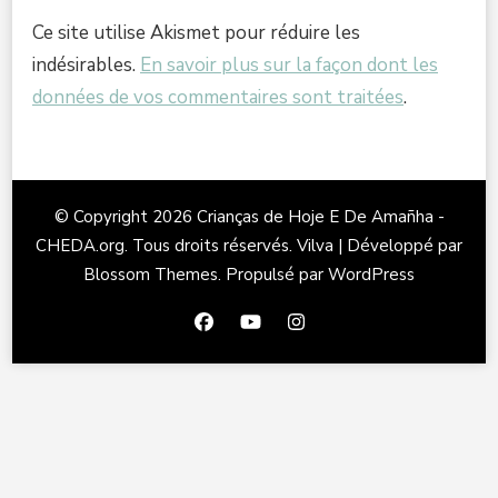
Ce site utilise Akismet pour réduire les
indésirables.
En savoir plus sur la façon dont les
données de vos commentaires sont traitées
.
© Copyright 2026
Crianças de Hoje E De Amañha -
CHEDA.org
. Tous droits réservés.
Vilva | Développé par
Blossom Themes
. Propulsé par
WordPress