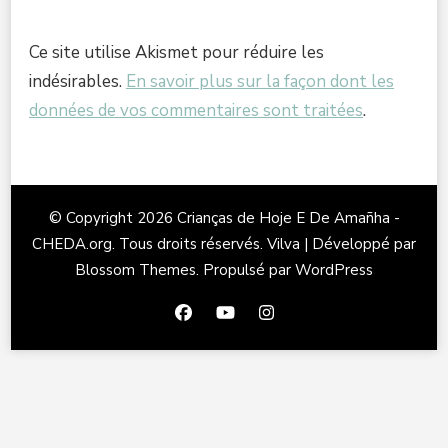
Ce site utilise Akismet pour réduire les
indésirables.
En savoir plus sur la façon dont les
données de vos commentaires sont traitées
.
© Copyright 2026
Crianças de Hoje E De Amañha -
CHEDA.org
. Tous droits réservés.
Vilva | Développé par
Blossom Themes
. Propulsé par
WordPress