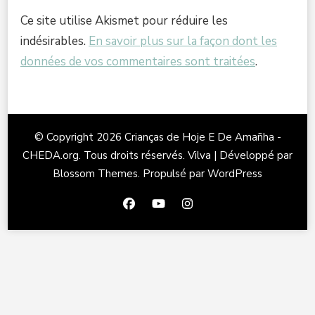
Ce site utilise Akismet pour réduire les
indésirables.
En savoir plus sur la façon dont les
données de vos commentaires sont traitées
.
© Copyright 2026
Crianças de Hoje E De Amañha -
CHEDA.org
. Tous droits réservés.
Vilva | Développé par
Blossom Themes
. Propulsé par
WordPress