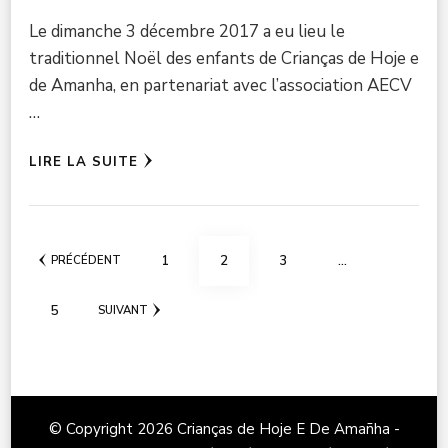
Le dimanche 3 décembre 2017 a eu lieu le
traditionnel Noël des enfants de Crianças de Hoje e
de Amanha, en partenariat avec l’association AECV
…
LIRE LA SUITE
Pagination
PAGE
PAGE
PAGE
1
2
3
…
PRÉCÉDENT
des
PAGE
5
publications
SUIVANT
© Copyright 2026
Crianças de Hoje E De Amañha -