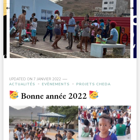
‹
UPDATED ON
7 JANVIER 2022
ACTUALITÉS
EVÈNEMENTS
PROJETS CHEDA
Bonne année 2022